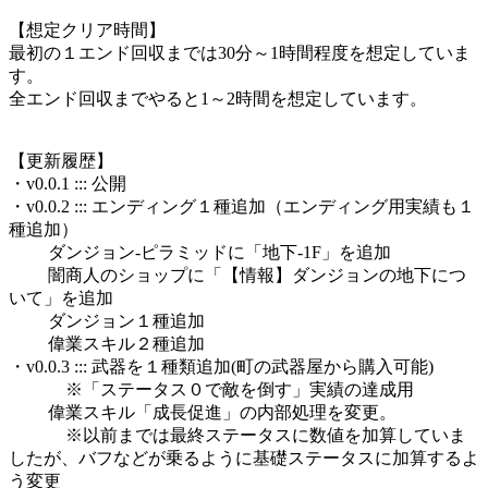
【想定クリア時間】
最初の１エンド回収までは30分～1時間程度を想定していま
す。
全エンド回収までやると1～2時間を想定しています。
【更新履歴】
・v0.0.1 ::: 公開
・v0.0.2 ::: エンディング１種追加（エンディング用実績も１
種追加）
ダンジョン-ピラミッドに「地下-1F」を追加
闇商人のショップに「【情報】ダンジョンの地下につ
いて」を追加
ダンジョン１種追加
偉業スキル２種追加
・v0.0.3 ::: 武器を１種類追加(町の武器屋から購入可能)
※「ステータス０で敵を倒す」実績の達成用
偉業スキル「成長促進」の内部処理を変更。
※以前までは最終ステータスに数値を加算していま
したが、バフなどが乗るように基礎ステータスに加算するよ
う変更