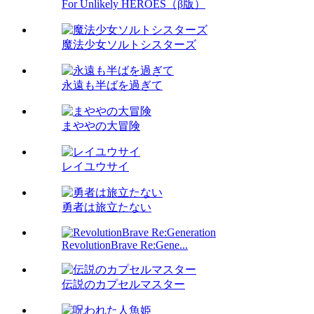
For Unlikely HEROES（β版）
魔法少女ソルトシスターズ
永遠も半ばを過ぎて
まややの大冒険
レイユウサイ
勇者は旅立たない
RevolutionBrave Re:Gene...
伝説のカプセルマスター