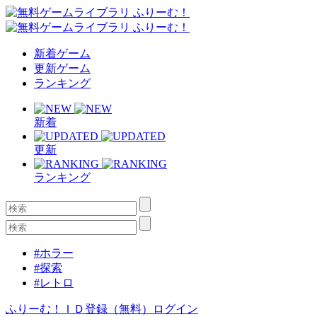
新着ゲーム
更新ゲーム
ランキング
新着
更新
ランキング
#ホラー
#探索
#レトロ
ふりーむ！ＩＤ登録（無料）
ログイン