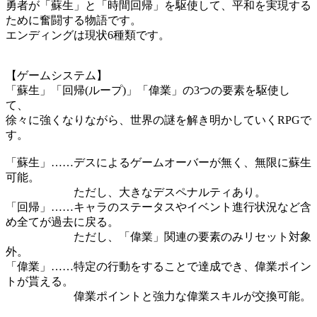
勇者が「蘇生」と「時間回帰」を駆使して、平和を実現する
ために奮闘する物語です。
エンディングは現状6種類です。
【ゲームシステム】
「蘇生」「回帰(ループ)」「偉業」の3つの要素を駆使し
て、
徐々に強くなりながら、世界の謎を解き明かしていくRPGで
す。
「蘇生」……デスによるゲームオーバーが無く、無限に蘇生
可能。
ただし、大きなデスペナルティあり。
「回帰」……キャラのステータスやイベント進行状況など含
め全てが過去に戻る。
ただし、「偉業」関連の要素のみリセット対象
外。
「偉業」……特定の行動をすることで達成でき、偉業ポイン
トが貰える。
偉業ポイントと強力な偉業スキルが交換可能。