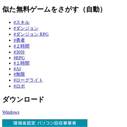
似た無料ゲームをさがす（自動）
#スキル
#ダンジョン
#ダンジョン RPG
#勇者
#２時間
#30分
#RPG
#１時間
#AI
#無限
#ローグライト
#ロボ
ダウンロード
Windows