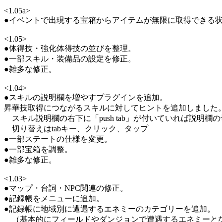
<1.05a>
●イベントで出現する宝箱からアイテムが無限に取得できる
<1.05>
●体得技・強化体得技の並びを整理。
●一部スキル・装備品の設定を修正。
●雑多な修正。
<1.04>
●スキルの説明欄を増やすプラグインを追加。
昇華技取得につながるスキルに対してヒントを追加しました
スキル説明欄の右下に「push tab」が付いていれば説明欄
切り替えはtabキー、クリック、タップ
●一部ステートの仕様を変更。
●一部宝箱を調整。
●雑多な修正。
<1.03>
●マップ・台詞・NPC関連の修正。
●記録帳をメニューに追加。
●記録帳に地域別に遭遇するエネミーのカテゴリーを追加。
（基本的にフィールドやダンジョンで遭遇するエネミーと