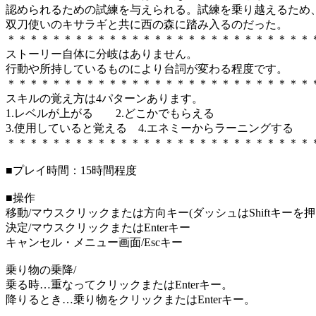
認められるための試練を与えられる。試練を乗り越えるため
双刀使いのキサラギと共に西の森に踏み入るのだった。
＊＊＊＊＊＊＊＊＊＊＊＊＊＊＊＊＊＊＊＊＊＊＊＊＊＊＊
ストーリー自体に分岐はありません。
行動や所持しているものにより台詞が変わる程度です。
＊＊＊＊＊＊＊＊＊＊＊＊＊＊＊＊＊＊＊＊＊＊＊＊＊＊＊
スキルの覚え方は4パターンあります。
1.レベルが上がる 2.どこかでもらえる
3.使用していると覚える 4.エネミーからラーニングする
＊＊＊＊＊＊＊＊＊＊＊＊＊＊＊＊＊＊＊＊＊＊＊＊＊＊＊
■プレイ時間：15時間程度
■操作
移動/マウスクリックまたは方向キー(ダッシュはShiftキ
決定/マウスクリックまたはEnterキー
キャンセル・メニュー画面/Escキー
乗り物の乗降/
乗る時…重なってクリックまたはEnterキー。
降りるとき…乗り物をクリックまたはEnterキー。