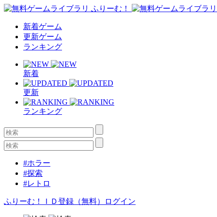
新着ゲーム
更新ゲーム
ランキング
新着
更新
ランキング
#ホラー
#探索
#レトロ
ふりーむ！ＩＤ登録（無料）
ログイン