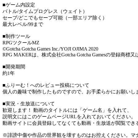
■ゲーム内設定
バトル/タイムプログレス（ウェイト）
セーブ/どこでもセーブ可能（一部エリア除く）
最大レベル/99まで
■制作ツール
RPGツクールMZ
©Gotcha Gotcha Games Inc./YOJI OJIMA 2020
RPG MAKERは、株式会社Gotcha Gotcha Gamesの登録商
■開発期間
約1年
■ふりーむ！へのレビュー投稿について
個人の趣味で制作したものですので、お手柔らかにお願いし
■実況・生放送について
歓迎します！ 動画のタイトルには「ゲーム名」を入れて、
説明文にはこのゲームページURLを入れておいてください。
動画サイトに会員登録してなくても動画・生放送が閲覧でき
※誹謗中傷や作品の世界観を壊すものはお控えください。マ