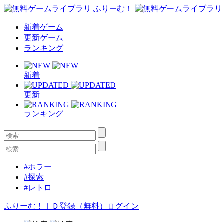
新着ゲーム
更新ゲーム
ランキング
新着
更新
ランキング
#ホラー
#探索
#レトロ
ふりーむ！ＩＤ登録（無料）
ログイン