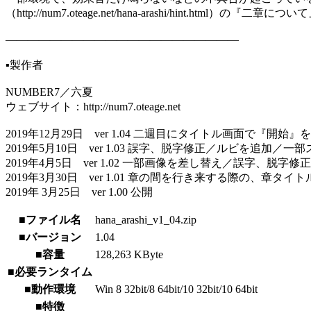
（http://num7.oteage.net/hana-arashi/hint.ht
―――――――――――――――――――――
▪️製作者
NUMBER7／六夏
ウェブサイト：http://num7.oteage.net
2019年12月29日 ver 1.04 二週目にタイトル画面
2019年5月10日 ver 1.03 誤字、脱字修正／ルビを追加／
2019年4月5日 ver 1.02 一部画像を差し替え／誤字、
2019年3月30日 ver 1.01 章の間を行き来する際の
2019年 3月25日 ver 1.00 公開
■ファイル名
hana_arashi_v1_04.zip
■バージョン
1.04
■容量
128,263 KByte
■必要ランタイム
■動作環境
Win 8 32bit/8 64bit/10 32bit/10 64bit
■特徴