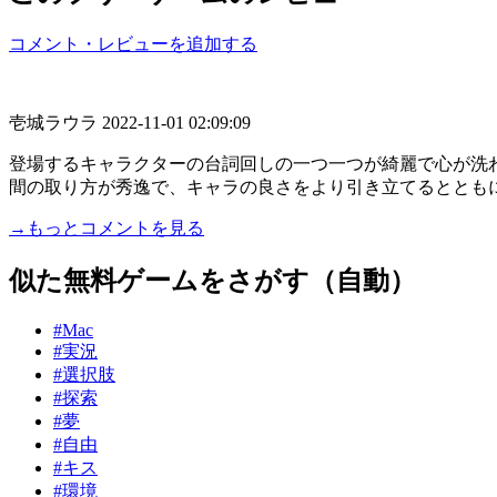
コメント・レビューを追加する
壱城ラウラ
2022-11-01 02:09:09
登場するキャラクターの台詞回しの一つ一つが綺麗で心が洗
間の取り方が秀逸で、キャラの良さをより引き立てるとともに穏
→もっとコメントを見る
似た無料ゲームをさがす（自動）
#Mac
#実況
#選択肢
#探索
#夢
#自由
#キス
#環境