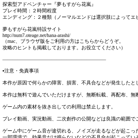
探索型アドベンチャー『夢もすがら花嵐』
プレイ時間：２時間程度
エンディング：２種類（ノーマルエンドは選択肢によってエ
夢もすがら花嵐特設サイト
http://num7.oteage.net/hana-arashi/
（mac、ブラウザ版をご利用の方はこちらからどうぞ。
攻略のヒントも掲載しております。お役立てください）
―――――――――――――――――――――
▪️注意・免責事項
本作が原因で何らかの障害、損害、不具合などが発生したと
本作は無料で遊んでいただけますが、無断転載、再配布、無
ゲーム内の素材を抜き出しての利用は禁止します。
プレイ動画、実況動画、二次創作の公開などは良識の範囲で
ゲーム中にゲーム音が途切れる、ノイズが走るなどが起こっ
一部環境で、効果音だけ鳴らないなどの不具合が起こってい