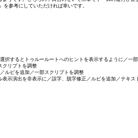
ml）の『二章について』を参考にしていただければ幸いです。
で『開始』を選択するとトゥルールートへのヒントを表示するように／
一部スクリプトを調整
脱字修正／ルビを追加／一部スクリプトを調整
、章タイトル表示演出を非表示に／誤字、脱字修正／ルビを追加／テキ