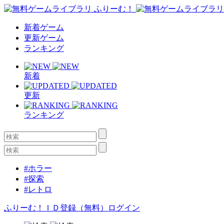
新着ゲーム
更新ゲーム
ランキング
新着
更新
ランキング
#ホラー
#探索
#レトロ
ふりーむ！ＩＤ登録（無料）
ログイン