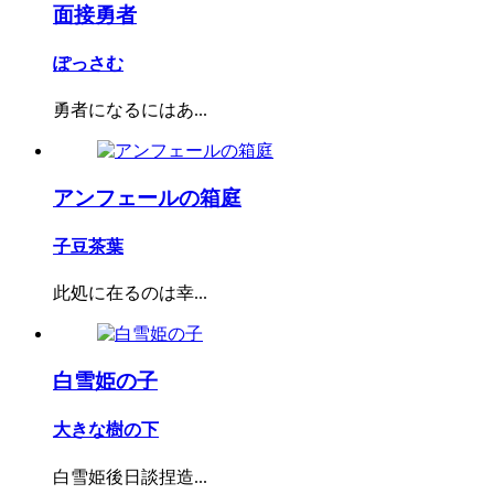
面接勇者
ぽっさむ
勇者になるにはあ...
アンフェールの箱庭
子豆茶葉
此処に在るのは幸...
白雪姫の子
大きな樹の下
白雪姫後日談捏造...