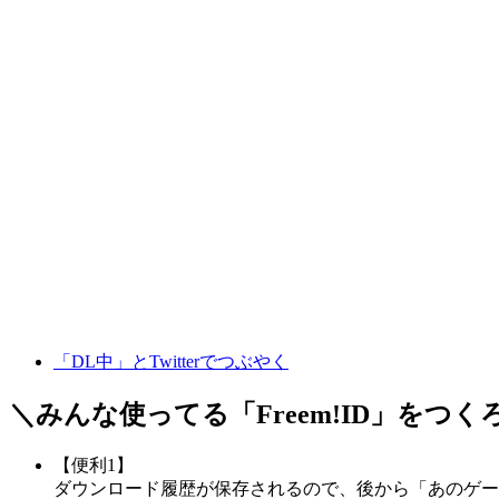
「DL中」とTwitterでつぶやく
＼みんな使ってる「
Freem!ID
」をつく
【便利1】
ダウンロード履歴が保存されるので、後から「あのゲー