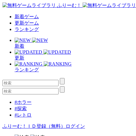
新着ゲーム
更新ゲーム
ランキング
新着
更新
ランキング
#ホラー
#探索
#レトロ
ふりーむ！ＩＤ登録（無料）
ログイン