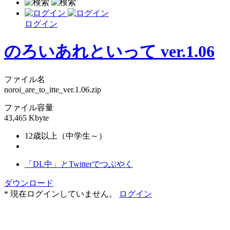
ログイン
のろいあれといって ver.1.06
ファイル名
noroi_are_to_itte_ver.1.06.zip
ファイル容量
43,465 Kbyte
12歳以上（中学生～）
「DL中」とTwitterでつぶやく
ダウンロード
* 現在ログインしていません。
ログイン