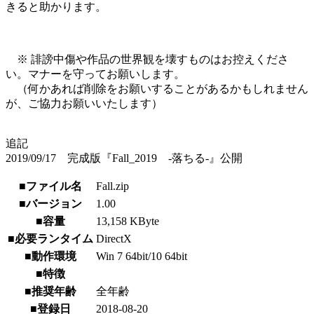
きると助かります。
※ 誹謗中傷や作品の世界観を壊すものはお控えくださ
い。マナーを守ってお願いします。
（何かあれば削除をお願いすることがあるかもしれません
が、ご協力お願いいたします）
追記
2019/09/17 完成版『Fall_2019 -落ちる-』公開
■ファイル名
Fall.zip
■バージョン
1.00
■容量
13,158 KByte
■必要ランタイム
DirectX
■動作環境
Win 7 64bit/10 64bit
■特徴
■推奨年齢
全年齢
■登録日
2018-08-20