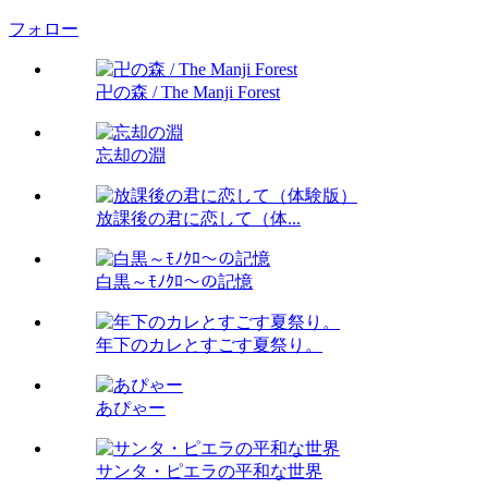
フォロー
卍の森 / The Manji Forest
忘却の淵
放課後の君に恋して（体...
白黒～ﾓﾉｸﾛ～の記憶
年下のカレとすごす夏祭り。
あぴゃー
サンタ・ピエラの平和な世界