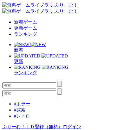
新着ゲーム
更新ゲーム
ランキング
新着
更新
ランキング
#ホラー
#探索
#レトロ
ふりーむ！ＩＤ登録（無料）
ログイン