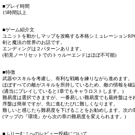
■プレイ時間
15時間以上
■ゲーム紹介文
ユニットを動かしマップを攻略する本格シミュレーションRP
剣と魔法の世界のお話です。
エンディングは２パターンあります。
(初見ノーリセットでのトゥルーエンドはほぼ不可能)
■特徴
武器やスキルを考慮し、有利な戦略を練りながら進めます。
ほぼすべての敵がスキルを所持しているため、敵の情報を確
(適当にプレイしていると1章でもキャラロストします。)
難易度は選択できますが、一番易しい難易度でも最終盤はそ
序盤は簡単ですが、先に進むたびに難しくなります。
難しいと感じたら難易度を下げることをお勧めします。次の
(マップの『環境』から次の章の難易度を変えられます。)
■ふりーむ！へのレビュー投稿について