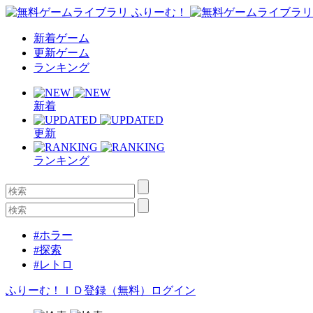
新着ゲーム
更新ゲーム
ランキング
新着
更新
ランキング
#ホラー
#探索
#レトロ
ふりーむ！ＩＤ登録（無料）
ログイン