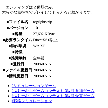
エンディングは２種類のみ。
大らかな気持ちでプレイしてもらえると助かります。
■ファイル名
rogfights.zip
■バージョン
1.0
■容量
27,692 KByte
■必要ランタイム
DirectX6.0以上
■動作環境
Win XP
■特徴
■推奨年齢
全年齢
■登録日
2008-07-15
■ファイル更新日
2008-07-15
■情報更新日
2008-07-15
#シミュレーションゲーム
#ふりーむ！ゲームコンテスト 第4回 参加ゲーム
#ふりーむ！ゲームコンテスト 第4回 受賞ゲーム
#戦略シミュレーション