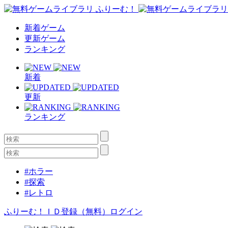
新着ゲーム
更新ゲーム
ランキング
新着
更新
ランキング
#ホラー
#探索
#レトロ
ふりーむ！ＩＤ登録（無料）
ログイン