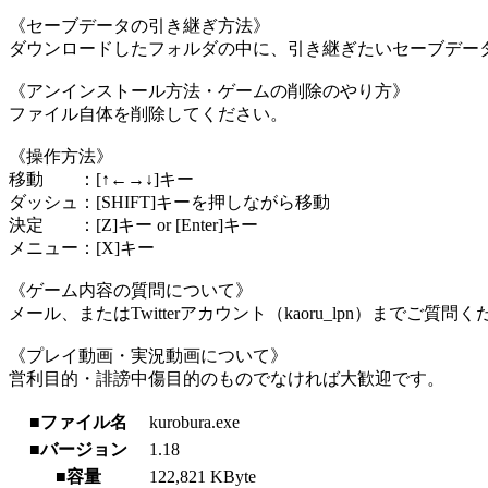
《セーブデータの引き継ぎ方法》
ダウンロードしたフォルダの中に、引き継ぎたいセーブデー
《アンインストール方法・ゲームの削除のやり方》
ファイル自体を削除してください。
《操作方法》
移動 ：[↑←→↓]キー
ダッシュ：[SHIFT]キーを押しながら移動
決定 ：[Z]キー or [Enter]キー
メニュー：[X]キー
《ゲーム内容の質問について》
メール、またはTwitterアカウント（kaoru_lpn）までご質問
《プレイ動画・実況動画について》
営利目的・誹謗中傷目的のものでなければ大歓迎です。
■ファイル名
kurobura.exe
■バージョン
1.18
■容量
122,821 KByte