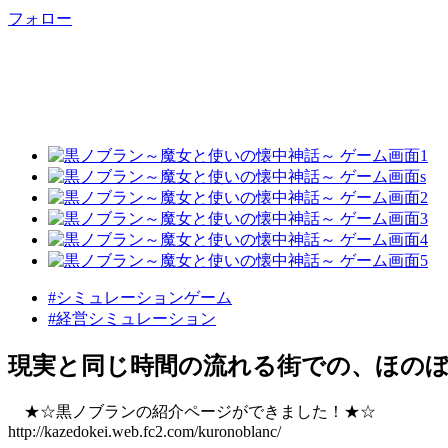
フォロー
#シミュレーションゲーム
#経営シミュレーション
現実と同じ時間の流れる街での、ほの
★☆黒ノブランの紹介ページができました！★☆
http://kazedokei.web.fc2.com/kuronoblanc/