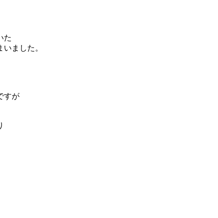
いた
まいました。
ですが
り