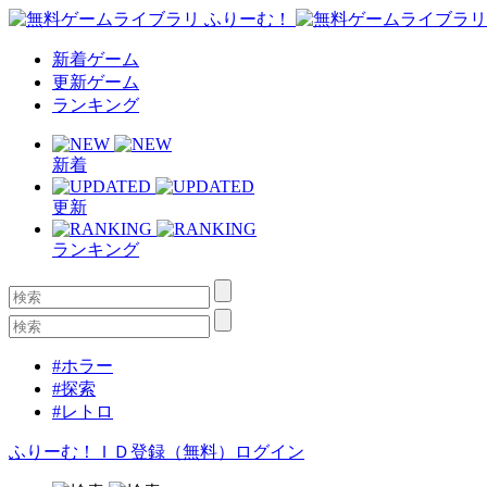
新着ゲーム
更新ゲーム
ランキング
新着
更新
ランキング
#ホラー
#探索
#レトロ
ふりーむ！ＩＤ登録（無料）
ログイン