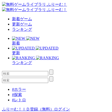
新着ゲーム
更新ゲーム
ランキング
新着
更新
ランキング
#ホラー
#探索
#レトロ
ふりーむ！ＩＤ登録（無料）
ログイン