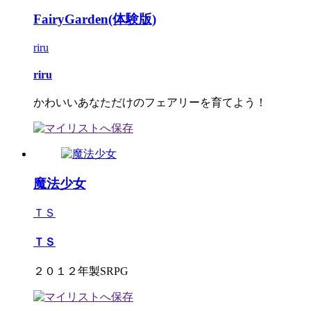
FairyGarden(体験版)
riru
riru
かわいいあなただけのフェアリーを育てよう！
魔法少女
ＴＳ
ＴＳ
２０１２年製SRPG