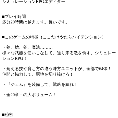
シミュレーションRPGエディター
■プレイ時間
多分20時間は越えます。長いです。
■このゲームの特徴（ここだけやたらハイテンション）
・剣、槍、斧、魔法………
様々な武器を使いこなして、迫り来る敵を倒す、シミュレー
ションRPG！
・覚える技や育ち方の違う味方ユニットが、全部で64体！
仲間と協力して、窮地を切り抜けろ！
・『ジェム』を装備して、戦略を練れ！
・全20章＋の大ボリューム！
■秘密