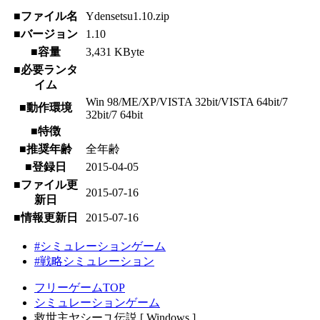
■ファイル名
Ydensetsu1.10.zip
■バージョン
1.10
■容量
3,431 KByte
■必要ランタ
イム
Win 98/ME/XP/VISTA 32bit/VISTA 64bit/7
■動作環境
32bit/7 64bit
■特徴
■推奨年齢
全年齢
■登録日
2015-04-05
■ファイル更
2015-07-16
新日
■情報更新日
2015-07-16
#シミュレーションゲーム
#戦略シミュレーション
フリーゲームTOP
シミュレーションゲーム
救世主ヤシーユ伝説 [ Windows ]