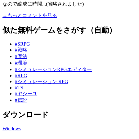
なので編成に時間...(省略されました)
→もっとコメントを見る
似た無料ゲームをさがす（自動）
#SRPG
#戦略
#魔法
#環境
#シミュレーションRPGエディター
#RPG
#シミュレーション RPG
#TS
#ヤシーユ
#伝説
ダウンロード
Windows