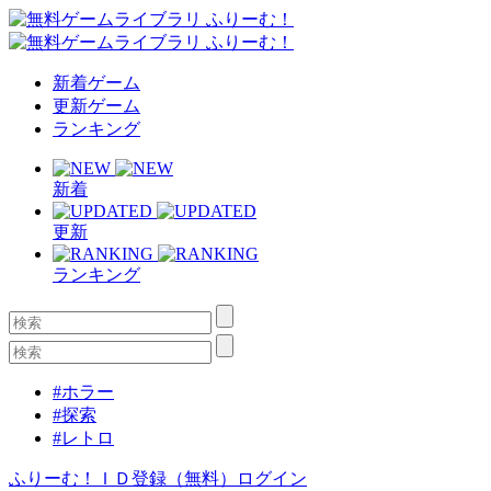
新着ゲーム
更新ゲーム
ランキング
新着
更新
ランキング
#ホラー
#探索
#レトロ
ふりーむ！ＩＤ登録（無料）
ログイン