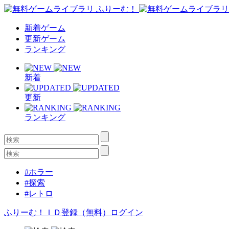
新着ゲーム
更新ゲーム
ランキング
新着
更新
ランキング
#ホラー
#探索
#レトロ
ふりーむ！ＩＤ登録（無料）
ログイン