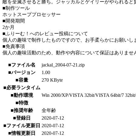
敵を全滅させると勝ち。ジャッカルとゲイリーがやられると
■制作ツール
ホットスーププロセッサー
■開発期間
2か月
■ふりーむ！へのレビュー投稿について
個人の趣味で制作したものですので、お手柔らかにお願いし
■免責事項
個人の趣味活動のため、動作や内容について保証はありませ
■ファイル名
jackal_2004-07-21.zip
■バージョン
1.00
■容量
270 KByte
■必要ランタイム
■動作環境
Win 2000/XP/VISTA 32bit/VISTA 64bit/7 32bit/7 
■特徴
■推奨年齢
全年齢
■登録日
2020-07-12
■ファイル更新日
2020-07-12
■情報更新日
2020-07-12