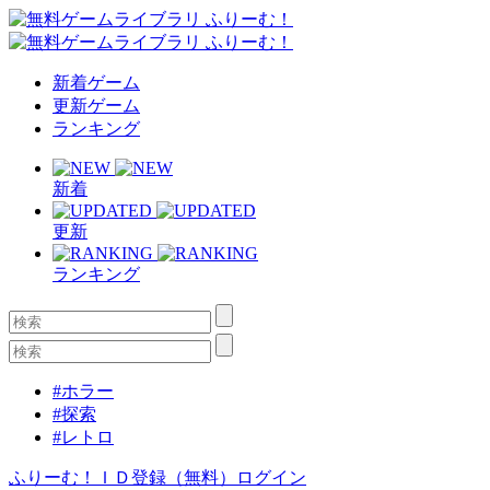
新着ゲーム
更新ゲーム
ランキング
新着
更新
ランキング
#ホラー
#探索
#レトロ
ふりーむ！ＩＤ登録（無料）
ログイン