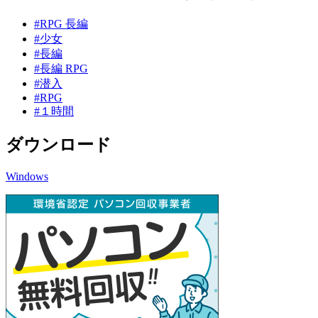
#RPG 長編
#少女
#長編
#長編 RPG
#潜入
#RPG
#１時間
ダウンロード
Windows