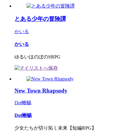
とある少年の冒険譚
かいる
かいる
ゆるいほのぼのSRPG
New Town Rhapsody
Dot蜥蜴
Dot蜥蜴
少女たちが切り拓く未来【短編RPG】