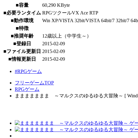
■容量
60,290 KByte
■必要ランタイム
RPGツクールVX Ace RTP
■動作環境
Win XP/VISTA 32bit/VISTA 64bit/7 32bit/7 64bit
■特徴
■推奨年齢
12歳以上（中学生～）
■登録日
2015-02-09
■ファイル更新日
2015-02-09
■情報更新日
2015-02-09
#RPGゲーム
フリーゲームTOP
RPGゲーム
ままままままま ～マルクスのゆるゆる大冒険～ [ Window