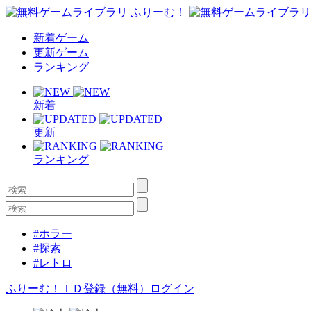
新着ゲーム
更新ゲーム
ランキング
新着
更新
ランキング
#ホラー
#探索
#レトロ
ふりーむ！ＩＤ登録（無料）
ログイン