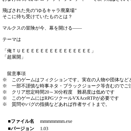
飛ばされた先の”ゆるキャラ廃棄場”
そこに待ち受けていたものとは？
マルクスの冒険が今、幕を開ける――
テーマは
「俺ＴＵＥＥＥＥＥＥＥＥＥＥＥＥＥＥＥ」
「超展開」
留意事項
※ このゲームはフィクションです。実在の人物や団体など
※ 一部不謹慎な時事ネタ・ブラックジョーク等含むのでご
※ クリア想定時間20～30分程度 難易度は低めです
※ このゲームにはRPGツクールVXAceRTPが必要です
※ 質問やバグの指摘などあれば作者サイトまで。
■ファイル名
mmmmmmm.exe
■バージョン
1.03