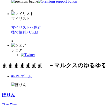
x
マイリスト
マイリストへ保存
後で便利♪ Click!
x
シェア
ままままままま ～マルクスのゆるゆ
#RPGゲーム
ほりん
フォロー