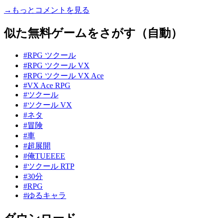
→もっとコメントを見る
似た無料ゲームをさがす（自動）
#RPG ツクール
#RPG ツクール VX
#RPG ツクール VX Ace
#VX Ace RPG
#ツクール
#ツクール VX
#ネタ
#冒険
#車
#超展開
#俺TUEEEE
#ツクール RTP
#30分
#RPG
#ゆるキャラ