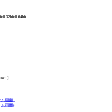
/8 32bit/8 64bit
s ]