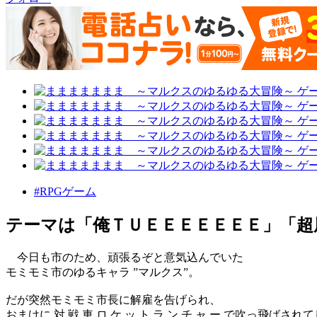
#RPGゲーム
テーマは「俺ＴＵＥＥＥＥＥＥＥ」「超
今日も市のため、頑張るぞと意気込んでいた
モミモミ市のゆるキャラ ”マルクス”。
だが突然モミモミ市長に解雇を告げられ、
おまけに 対 戦 車 ロ ケ ッ ト ラ ン チ ャ ー で吹っ飛ばさ