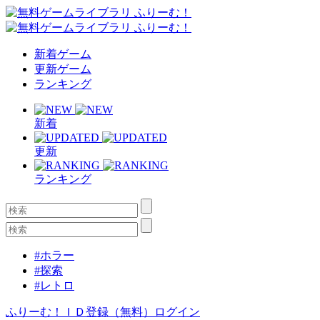
新着ゲーム
更新ゲーム
ランキング
新着
更新
ランキング
#ホラー
#探索
#レトロ
ふりーむ！ＩＤ登録（無料）
ログイン