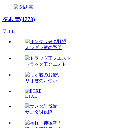
夕凪 雪(4773)
フォロー
オンダラ教の野望
ドラッグ王クエスト
リオ君のお使い
ETXE
サンタ討伐隊