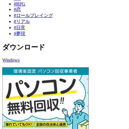
#RPG
#恋
#ロールプレイング
#リアル
#日常
#夢現
ダウンロード
Windows