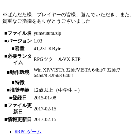
※ぱんだた様、プレイヤーの皆様、遊んでいただき、また、
貴重なご指摘をありがとうございました！
■ファイル名
yumeututu.zip
■バージョン
1.03
■容量
41,231 KByte
■必要ランタ
RPGツクールVX RTP
イム
Win XP/VISTA 32bit/VISTA 64bit/7 32bit/7
■動作環境
64bit/8 32bit/8 64bit
■特徴
■推奨年齢
12歳以上（中学生～）
■登録日
2015-01-08
■ファイル更
2017-02-15
新日
■情報更新日
2017-02-15
#RPGゲーム