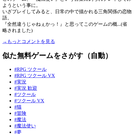
ようという事に。
いざプレイしてみると、日常の中で描かれる三角関係の恋物
語。
『全然違うじゃねぇかっ！』と思ってこのゲームの概...(省
略されました)
→もっとコメントを見る
似た無料ゲームをさがす（自動）
#RPG ツクール
#RPG ツクール VX
#実況
#実況 歓迎
#ツクール
#ツクール VX
#猫
#冒険
#魔法
#魔法使い
#夢