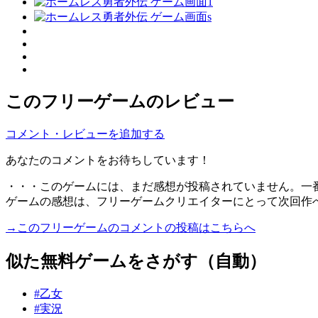
このフリーゲームのレビュー
コメント・レビューを追加する
あなたのコメントをお待ちしています！
・・・このゲームには、まだ感想が投稿されていません。一
ゲームの感想は、フリーゲームクリエイターにとって次回作
→このフリーゲームのコメントの投稿はこちらへ
似た無料ゲームをさがす（自動）
#乙女
#実況