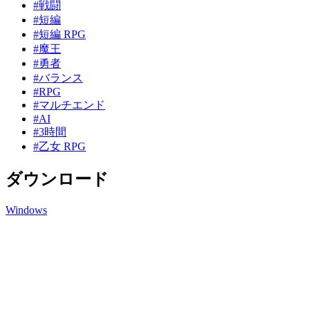
#戦闘
#短編
#短編 RPG
#魔王
#勇者
#バランス
#RPG
#マルチエンド
#AI
#3時間
#乙女 RPG
ダウンロード
Windows