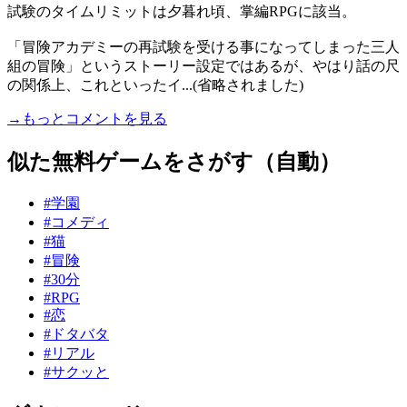
試験のタイムリミットは夕暮れ頃、掌編RPGに該当。
「冒険アカデミーの再試験を受ける事になってしまった三人
組の冒険」というストーリー設定ではあるが、やはり話の尺
の関係上、これといったイ...(省略されました)
→もっとコメントを見る
似た無料ゲームをさがす（自動）
#学園
#コメディ
#猫
#冒険
#30分
#RPG
#恋
#ドタバタ
#リアル
#サクッと