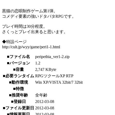
黒猫の恋唄制作ゲーム第1弾。
コメディ要素の強いドタバタRPGです。
プレイ時間は30分程度。
さくっとプレイ出来ると思います。
◆特設ページ
http://cult.jp/wyy/game/peri1-1.html
■ファイル名
peripethia_ver1-2.zip
■バージョン
1.2
■容量
2,747 KByte
■必要ランタイム
RPGツクールXP RTP
■動作環境
Win XP/VISTA 32bit/7 32bit
■特徴
■推奨年齢
全年齢
■登録日
2012-03-08
■ファイル更新日
2012-03-08
■情報更新日
2012-03-08