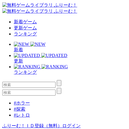
新着ゲーム
更新ゲーム
ランキング
新着
更新
ランキング
#ホラー
#探索
#レトロ
ふりーむ！ＩＤ登録（無料）
ログイン