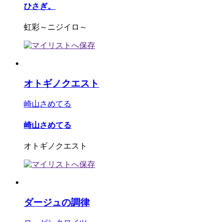
ひさぎ。
虹彩～ニジイロ～
オトギノクエスト
崎山さめてる
崎山さめてる
オトギノクエスト
ダージュの調律