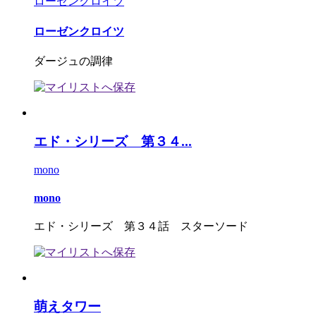
ローゼンクロイツ
ローゼンクロイツ
ダージュの調律
エド・シリーズ 第３４...
mono
mono
エド・シリーズ 第３４話 スターソード
萌えタワー