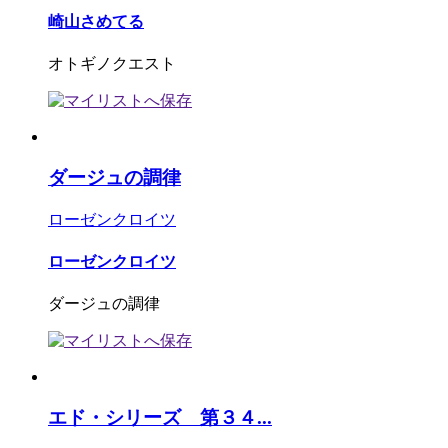
崎山さめてる
オトギノクエスト
ダージュの調律
ローゼンクロイツ
ローゼンクロイツ
ダージュの調律
エド・シリーズ 第３４...