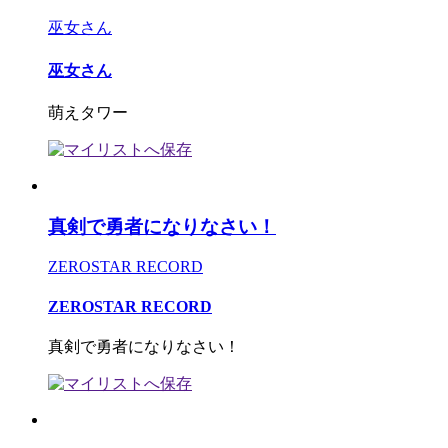
巫女さん
巫女さん
萌えタワー
真剣で勇者になりなさい！
ZEROSTAR RECORD
ZEROSTAR RECORD
真剣で勇者になりなさい！