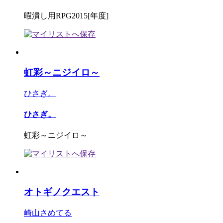
暇潰し用RPG2015[年度]
虹彩～ニジイロ～
ひさぎ。
ひさぎ。
虹彩～ニジイロ～
オトギノクエスト
崎山さめてる