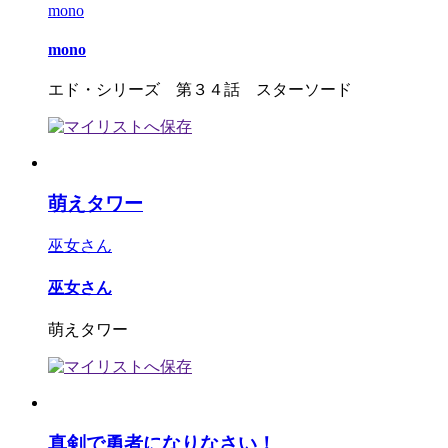
mono
mono
エド・シリーズ 第３４話 スターソード
萌えタワー
巫女さん
巫女さん
萌えタワー
真剣で勇者になりなさい！