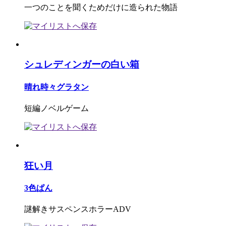
一つのことを聞くためだけに造られた物語
シュレディンガーの白い箱
晴れ時々グラタン
短編ノベルゲーム
狂い月
3色ぱん
謎解きサスペンスホラーADV