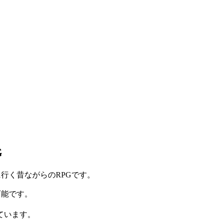
G
行く昔ながらのRPGです。
可能です。
ています。