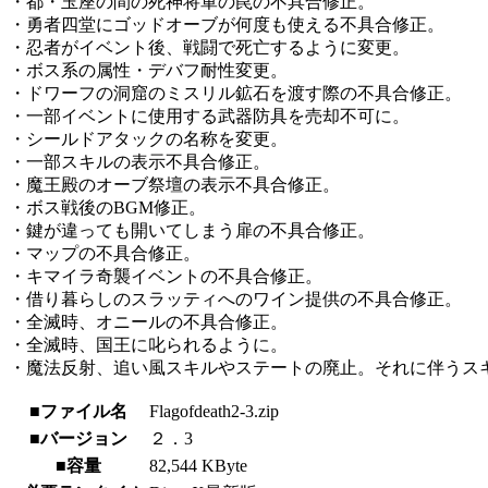
・都・玉座の間の死神将軍の罠の不具合修正。
・勇者四堂にゴッドオーブが何度も使える不具合修正。
・忍者がイベント後、戦闘で死亡するように変更。
・ボス系の属性・デバフ耐性変更。
・ドワーフの洞窟のミスリル鉱石を渡す際の不具合修正。
・一部イベントに使用する武器防具を売却不可に。
・シールドアタックの名称を変更。
・一部スキルの表示不具合修正。
・魔王殿のオーブ祭壇の表示不具合修正。
・ボス戦後のBGM修正。
・鍵が違っても開いてしまう扉の不具合修正。
・マップの不具合修正。
・キマイラ奇襲イベントの不具合修正。
・借り暮らしのスラッティへのワイン提供の不具合修正。
・全滅時、オニールの不具合修正。
・全滅時、国王に叱られるように。
・魔法反射、追い風スキルやステートの廃止。それに伴うス
■ファイル名
Flagofdeath2-3.zip
■バージョン
２．3
■容量
82,544 KByte