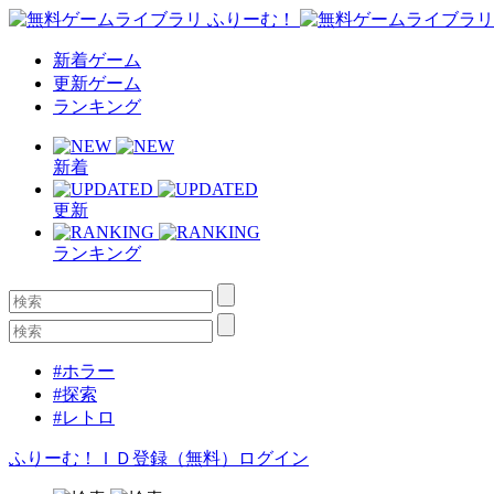
新着ゲーム
更新ゲーム
ランキング
新着
更新
ランキング
#ホラー
#探索
#レトロ
ふりーむ！ＩＤ登録（無料）
ログイン