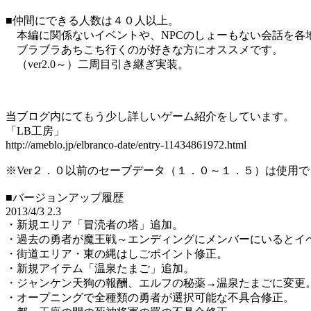
■仲間にできる人数は４０人以上。
本編に関係ないイベントや、NPCのしょーもない会話を各
ブラブラあちこち行くのが好きな方にオススメです。
（ver2.0～）二周目引き継ぎ実装。
当ブログ内にてもう少し詳しいゲーム紹介をしています。
「LB工房」
http://ameblo.jp/elbranco-date/entry-11434861972.html
※Ver２．０以前のセーブデータ（１．０～１．５）は使用
■バージョンアップ履歴
2013/4/3 2.3
・新規エリア「冒涜者の塔」追加。
・過去の勇者が魔王戦～エンディングにメンバーにいるとイ
・街道エリア・東の縄はしごポイント修正。
・新規アイテム「温泉たまご」追加。
・ジャンケン天狗の報酬、エルフの秘薬→温泉たまごに変更
・オープニングで全種類の勇者が選択可能な不具合修正。