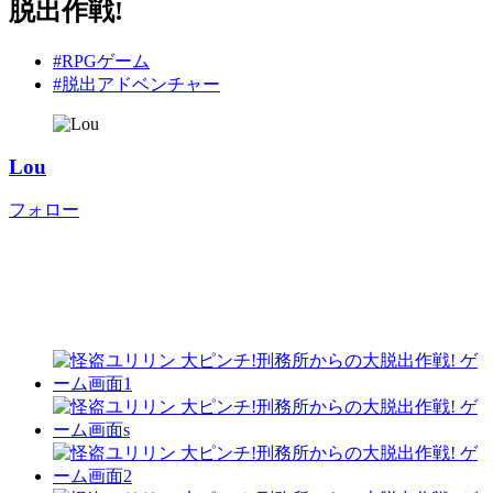
脱出作戦!
#RPGゲーム
#脱出アドベンチャー
Lou
フォロー