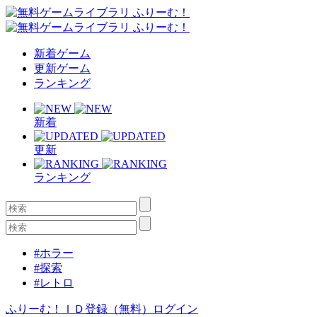
新着ゲーム
更新ゲーム
ランキング
新着
更新
ランキング
#ホラー
#探索
#レトロ
ふりーむ！ＩＤ登録（無料）
ログイン