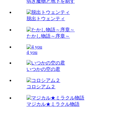
弱き魔物と地下を制す
脱出トウェンティ
たかし物語～序章～
4 you
いつかの空の君
コロシアム２
マジカル★ミラクル物語