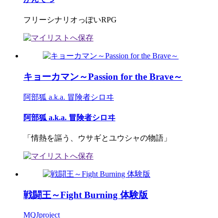
フリーシナリオっぽいRPG
キョーカマン～Passion for the Brave～
阿部狐 a.k.a. 冒険者シロヰ
阿部狐 a.k.a. 冒険者シロヰ
「情熱を謳う、ウサギとユウシャの物語」
戦闘王～Fight Burning 体験版
MQJproject