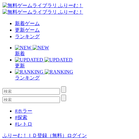
新着ゲーム
更新ゲーム
ランキング
新着
更新
ランキング
#ホラー
#探索
#レトロ
ふりーむ！ＩＤ登録（無料）
ログイン