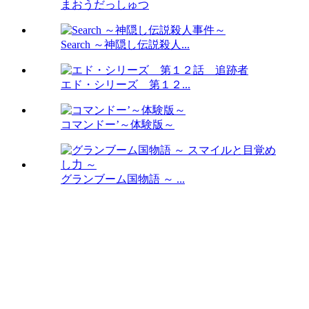
まおうだっしゅつ
Search ～神隠し伝説殺人...
エド・シリーズ 第１２...
コマンドー’～体験版～
グランブーム国物語 ～ ...