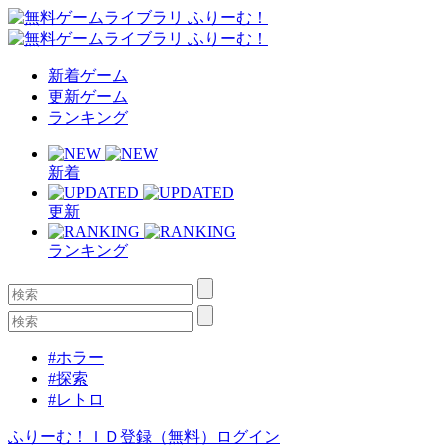
新着ゲーム
更新ゲーム
ランキング
新着
更新
ランキング
#ホラー
#探索
#レトロ
ふりーむ！ＩＤ登録（無料）
ログイン