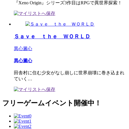
『Xeno Origin』シリーズ3作目はRPGで異世界探索！
Ｓａｖｅ ｔｈｅ ＷＯＲＬＤ
異心澱心
異心澱心
田舎村に住む少女がなし崩しに世界崩壊に巻き込まれ
ていく…
フリーゲームイベント開催中！