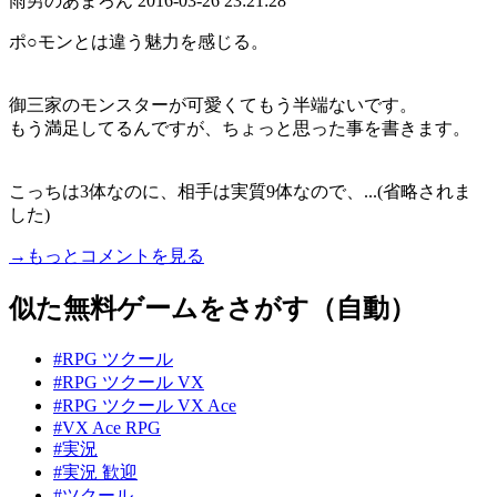
雨男のあまろん
2016-03-26 23:21:28
ポ○モンとは違う魅力を感じる。
御三家のモンスターが可愛くてもう半端ないです。
もう満足してるんですが、ちょっと思った事を書きます。
こっちは3体なのに、相手は実質9体なので、...(省略されま
した)
→もっとコメントを見る
似た無料ゲームをさがす（自動）
#RPG ツクール
#RPG ツクール VX
#RPG ツクール VX Ace
#VX Ace RPG
#実況
#実況 歓迎
#ツクール