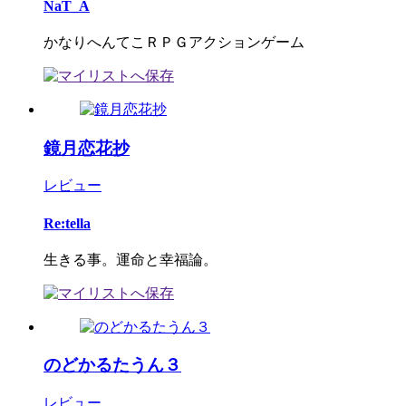
NaT_A
かなりへんてこＲＰＧアクションゲーム
鏡月恋花抄
レビュー
Re:tella
生きる事。運命と幸福論。
のどかるたうん３
レビュー