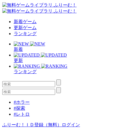
新着ゲーム
更新ゲーム
ランキング
新着
更新
ランキング
#ホラー
#探索
#レトロ
ふりーむ！ＩＤ登録（無料）
ログイン