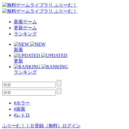
新着ゲーム
更新ゲーム
ランキング
新着
更新
ランキング
#ホラー
#探索
#レトロ
ふりーむ！ＩＤ登録（無料）
ログイン