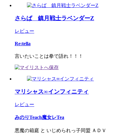
さらば 鎮月戦士ラベンダーZ
レビュー
Re:tella
言いたいことは拳で語れ！！！
マリシャス∞インフィニティ
レビュー
みのりTeach魔女レTea
悪魔の箱庭 と いじめられっ子同盟 ＡＤＶ