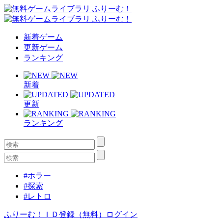
新着ゲーム
更新ゲーム
ランキング
新着
更新
ランキング
#ホラー
#探索
#レトロ
ふりーむ！ＩＤ登録（無料）
ログイン