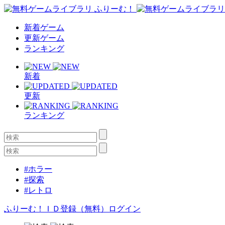
新着ゲーム
更新ゲーム
ランキング
新着
更新
ランキング
#ホラー
#探索
#レトロ
ふりーむ！ＩＤ登録（無料）
ログイン