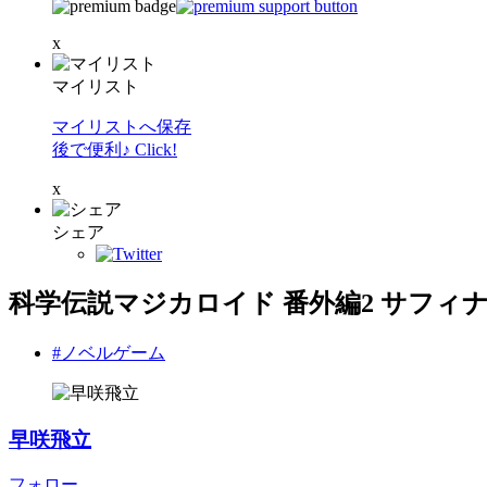
x
マイリスト
マイリストへ保存
後で便利♪ Click!
x
シェア
科学伝説マジカロイド 番外編2 サフィ
#ノベルゲーム
早咲飛立
フォロー