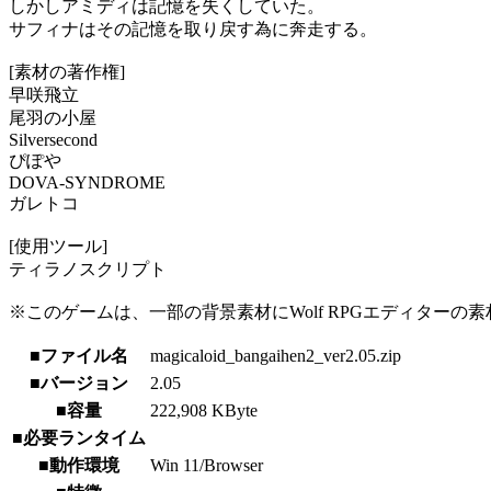
しかしアミディは記憶を失くしていた。
サフィナはその記憶を取り戻す為に奔走する。
[素材の著作権]
早咲飛立
尾羽の小屋
Silversecond
ぴぽや
DOVA-SYNDROME
ガレトコ
[使用ツール]
ティラノスクリプト
※このゲームは、一部の背景素材にWolf RPGエディターの素材
■ファイル名
magicaloid_bangaihen2_ver2.05.zip
■バージョン
2.05
■容量
222,908 KByte
■必要ランタイム
■動作環境
Win 11/Browser