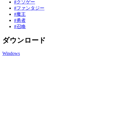
#クソゲー
#ファンタジー
#魔王
#勇者
#召喚
ダウンロード
Windows