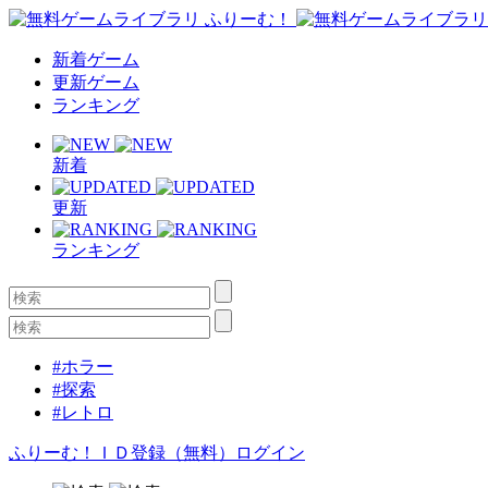
新着ゲーム
更新ゲーム
ランキング
新着
更新
ランキング
#ホラー
#探索
#レトロ
ふりーむ！ＩＤ登録（無料）
ログイン