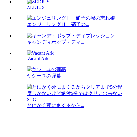
ZEDIUS
エンジェリングⅡ 硝子の...
キャンディポップ・ディ...
Vacant Ark
ヤシーユの弾幕
とにかく死にまくるから...