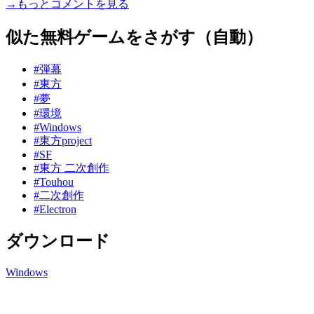
→もっとコメントを見る
似た無料ゲームをさがす（自動）
#弾幕
#東方
#夢
#環境
#Windows
#東方project
#SF
#東方 二次創作
#Touhou
#二次創作
#Electron
ダウンロード
Windows