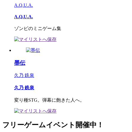
A.Q.U.A.
A.Q.U.A.
ゾンビのミニゲーム集
墨伝
久乃 銑泉
久乃 銑泉
変り種STG。弾幕に飽きた人へ。
フリーゲームイベント開催中！