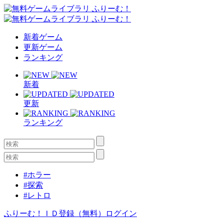
新着ゲーム
更新ゲーム
ランキング
新着
更新
ランキング
#ホラー
#探索
#レトロ
ふりーむ！ＩＤ登録（無料）
ログイン