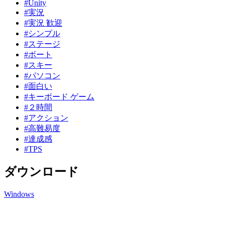
#Unity
#実況
#実況 歓迎
#シンプル
#ステージ
#ボート
#スキー
#パソコン
#面白い
#キーボード ゲーム
#２時間
#アクション
#高難易度
#達成感
#TPS
ダウンロード
Windows