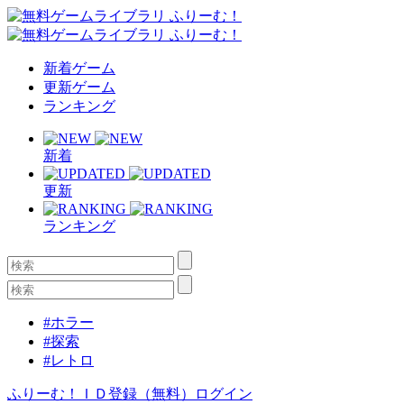
新着ゲーム
更新ゲーム
ランキング
新着
更新
ランキング
#ホラー
#探索
#レトロ
ふりーむ！ＩＤ登録（無料）
ログイン