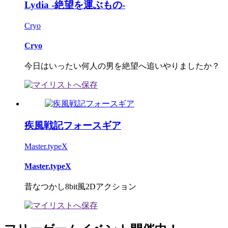
Lydia -絶望を運ぶもの-
Cryo
Cryo
今日はいったい何人の男を絶望へ追いやりましたか？
疾風戦記フォースギア
Master.typeX
Master.typeX
昔なつかし8bit風2Dアクション