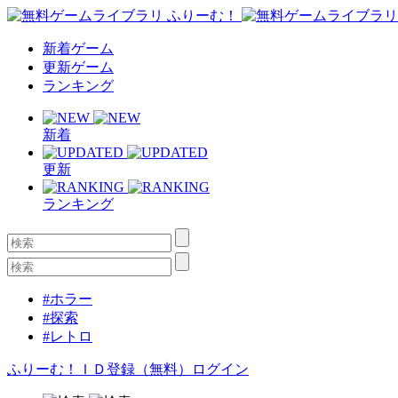
新着ゲーム
更新ゲーム
ランキング
新着
更新
ランキング
#ホラー
#探索
#レトロ
ふりーむ！ＩＤ登録（無料）
ログイン