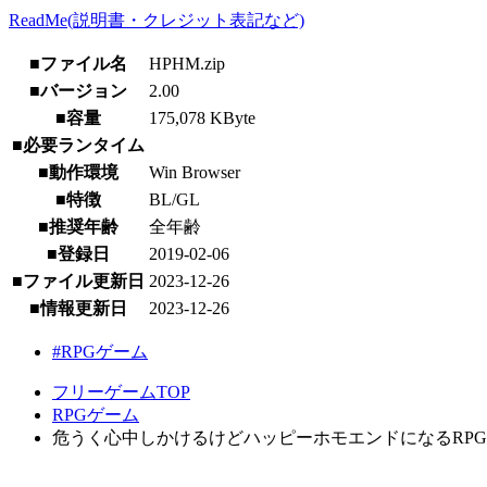
ReadMe(説明書・クレジット表記など)
■ファイル名
HPHM.zip
■バージョン
2.00
■容量
175,078 KByte
■必要ランタイム
■動作環境
Win Browser
■特徴
BL/GL
■推奨年齢
全年齢
■登録日
2019-02-06
■ファイル更新日
2023-12-26
■情報更新日
2023-12-26
#RPGゲーム
フリーゲームTOP
RPGゲーム
危うく心中しかけるけどハッピーホモエンドになるRPG [ Wi