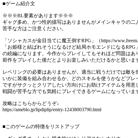
■ゲーム紹介文
※※※BL要素があります※※※
ギャグ多め、かつ性的描写はありませんがメインキャラの二人
苦手な方はご注意ください。
「ソシャカスが金目当てに魔王倒すRPG」（https://www.freem.ne.jp
「お姫様と結ばれそうになるけど結局ホモエンドになるRPG」（https://ww
の続編になります。今作からプレイしてもそれほど問題はあ
前作をプレイした後だとよりお楽しみいただけるかと思いま
レベリングの必要はありませんが、適当に戦うだけでは敵を
いかに装備を組み合わせるか、どのスキルを使うかなどプレ
ですがサクッとクリアしたい方向けにお助けアイテムを用意
戦闘が苦手な方でも気軽にプレイできるゲームになっていま
攻略はこちらからどうぞ↓
https://ameblo.jp/lipdiplip/entry-12438003790.html
■このゲームの特徴をリストアップ