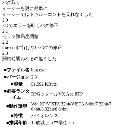
バグ取り
イージーを更に簡単に
イージーではトゥルーエンドを見れなくした
2.0
EDでエラーを吐くバグ修正
2.1
セリフ難易度調整
2.2
true endに行けないバグの修正
2.3
開始時襲われるの無くした
■ファイル名
bug.exe
■バージョン
2.3
■容量
51,592 KByte
■必要ランタ
RPGツクールVX Ace RTP
イム
Win XP/VISTA 32bit/VISTA 64bit/7 32bit/7
■動作環境
64bit/8 32bit/8 64bit
■特徴
バイオレンス
■推奨年齢
12歳以上（中学生～）