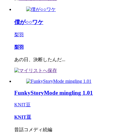
僕が○○ワケ
梨羽
梨羽
あの日、決断したんだ...
FunkyStoryMode mingling 1.01
KNIT豆
KNIT豆
昔話コメディ続編