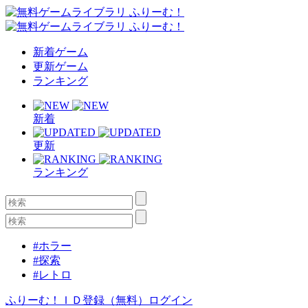
新着ゲーム
更新ゲーム
ランキング
新着
更新
ランキング
#ホラー
#探索
#レトロ
ふりーむ！ＩＤ登録（無料）
ログイン