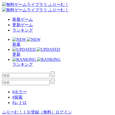
新着ゲーム
更新ゲーム
ランキング
新着
更新
ランキング
#ホラー
#探索
#レトロ
ふりーむ！ＩＤ登録（無料）
ログイン