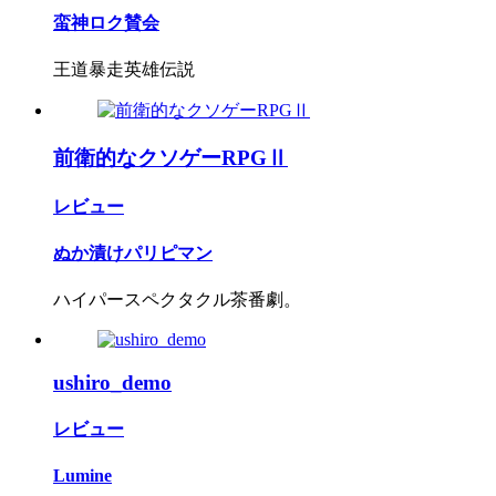
蛮神ロク賛会
王道暴走英雄伝説
前衛的なクソゲーRPGⅡ
レビュー
ぬか漬けパリピマン
ハイパースペクタクル茶番劇。
ushiro_demo
レビュー
Lumine