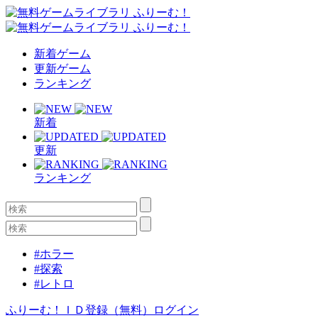
新着ゲーム
更新ゲーム
ランキング
新着
更新
ランキング
#ホラー
#探索
#レトロ
ふりーむ！ＩＤ登録（無料）
ログイン