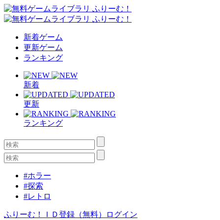
新着ゲーム
更新ゲーム
ランキング
新着
更新
ランキング
#ホラー
#探索
#レトロ
ふりーむ！ＩＤ登録（無料）
ログイン