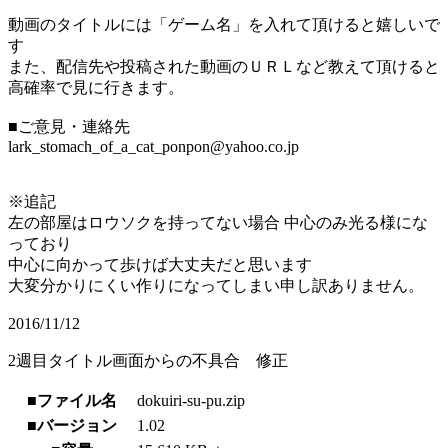
動画のタイトルには「ゲーム名」を入れて頂けると嬉しいで
す
また、配信先や投稿された動画のＵＲＬなど教えて頂けると
高確率で見に行きます。
■ご意見・連絡先
lark_stomach_of_a_cat_ponpon@yahoo.co.jp
※追記
左の部屋はロウソクを持ってない場合 中心のみ光る様にな
っており
中心に向かって歩けば大丈夫だと思います
大変分かりにくい作りになってしまい申し訳ありません。
2016/11/12
2週目タイトル画面からの不具合 修正
■ファイル名
dokuiri-su-pu.zip
■バージョン
1.02