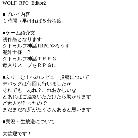
WOLF_RPG_Editor2
■プレイ内容
１時間（早ければ５分程度
■ゲーム紹介文
初作品となります
クトゥルフ神話TRPGやろうず
泥紳士様 作
クトゥルフ神話ＴＲＰＧ
毒入りスープをＲＰＧに
■ふりーむ！へのレビュー投稿について
デバッグは何回も行いましたが
それでも あれ？これおかしいな
とあればご連絡いただけたら助かります
ど素人が作ったので
まだまだな所がたくさんあると思います
■実況・生放送について
大歓迎です！