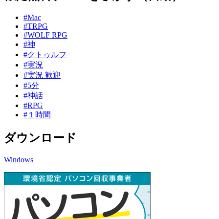
#Mac
#TRPG
#WOLF RPG
#神
#クトゥルフ
#実況
#実況 歓迎
#5分
#神話
#RPG
#１時間
ダウンロード
Windows