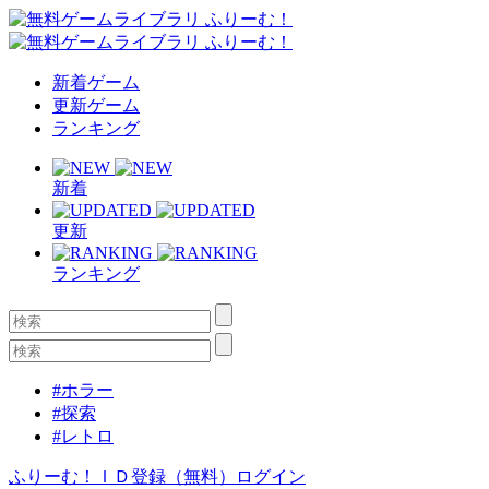
新着ゲーム
更新ゲーム
ランキング
新着
更新
ランキング
#ホラー
#探索
#レトロ
ふりーむ！ＩＤ登録（無料）
ログイン