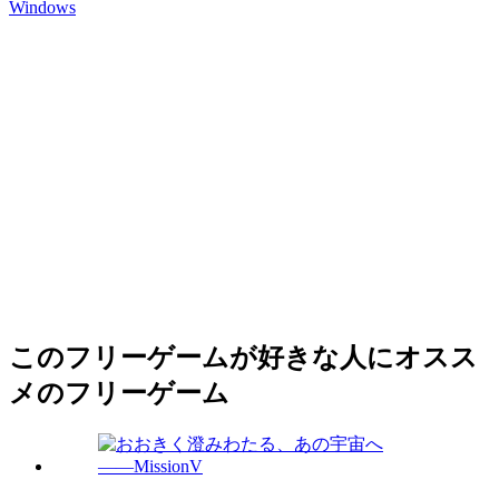
Windows
このフリーゲームが好きな人にオスス
メのフリーゲーム