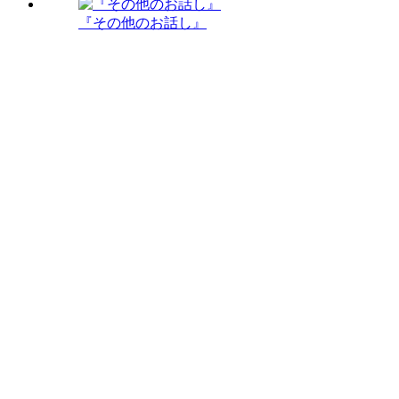
『その他のお話し』