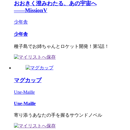
おおきく澄みわたる、あの宇宙へ
――MissionV
少年舎
少年舎
種子島でお姉ちゃんとロケット開発！第5話！
マグカップ
Une-Maille
Une-Maille
寄り添うあなたの手を握るサウンドノベル