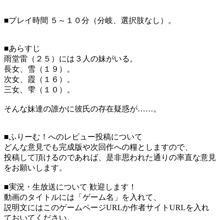
■プレイ時間 ５～１０分（分岐、選択肢なし）。
■あらすじ
雨堂雷（２５）には３人の妹がいる。
長女、雪（１９）。
次女、霞（１６）。
三女、雫（１０）。
そんな妹達の誰かに彼氏の存在疑惑が……。
■ふりーむ！へのレビュー投稿について
どんな意見でも完成版や次回作への糧としますので、
投稿して頂けるのであれば、是非思われた通りの率直な意見
をお願いします。
■実況・生放送について 歓迎します！
動画のタイトルには「ゲーム名」を入れて、
説明文にはこのゲームページURLか作者サイトURLを入れ
ておいてください。