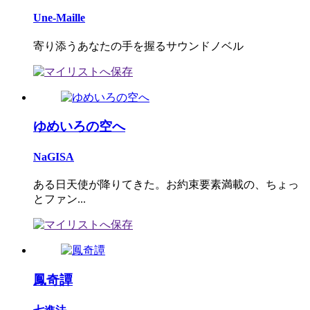
Une-Maille
寄り添うあなたの手を握るサウンドノベル
ゆめいろの空へ
NaGISA
ある日天使が降りてきた。お約束要素満載の、ちょっ
とファン...
鳳奇譚