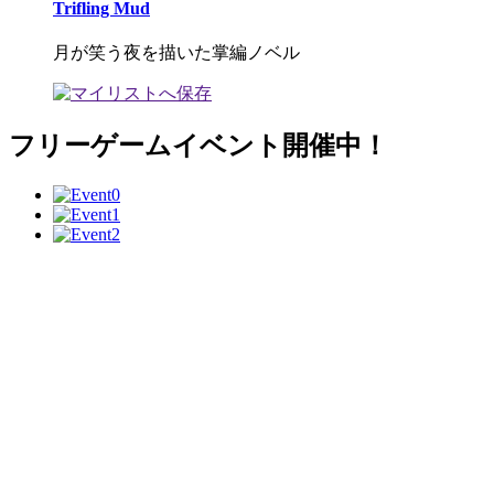
Trifling Mud
月が笑う夜を描いた掌編ノベル
フリーゲームイベント開催中！