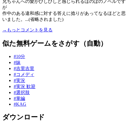
兄ちゃんへの愛がひしひしと感じられるほのぼのノベルです
が
作中のある違和感に対する答えに捻りがあってなるほどと思
いました。...(省略されました)
→もっとコメントを見る
似た無料ゲームをさがす（自動）
#10分
#妹
#吉里吉里
#コメディ
#実況
#実況 歓迎
#選択肢
#掌編
#KAG
ダウンロード