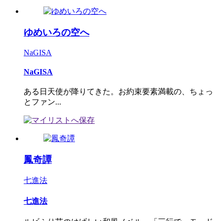
ゆめいろの空へ
NaGISA
NaGISA
ある日天使が降りてきた。お約束要素満載の、ちょっ
とファン...
鳳奇譚
七進法
七進法