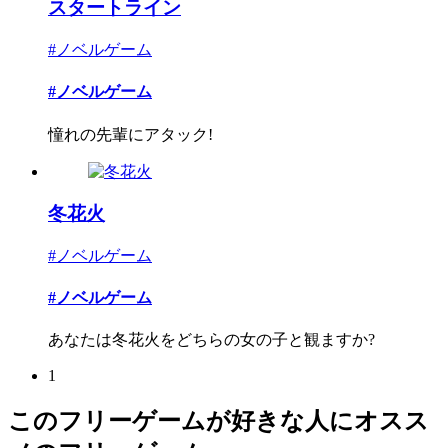
スタートライン
#ノベルゲーム
#ノベルゲーム
憧れの先輩にアタック!
冬花火
#ノベルゲーム
#ノベルゲーム
あなたは冬花火をどちらの女の子と観ますか?
1
このフリーゲームが好きな人にオスス