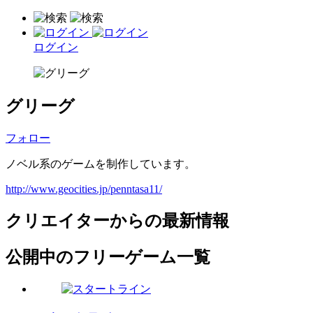
ログイン
グリーグ
フォロー
ノベル系のゲームを制作しています。
http://www.geocities.jp/penntasa11/
クリエイターからの最新情報
公開中のフリーゲーム一覧