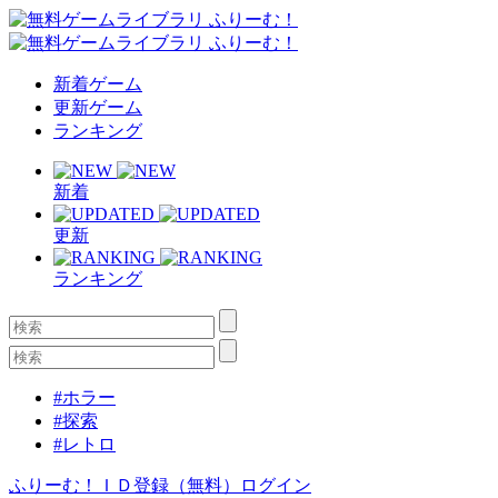
新着ゲーム
更新ゲーム
ランキング
新着
更新
ランキング
#ホラー
#探索
#レトロ
ふりーむ！ＩＤ登録（無料）
ログイン