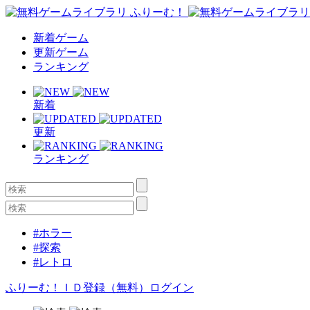
新着ゲーム
更新ゲーム
ランキング
新着
更新
ランキング
#ホラー
#探索
#レトロ
ふりーむ！ＩＤ登録（無料）
ログイン