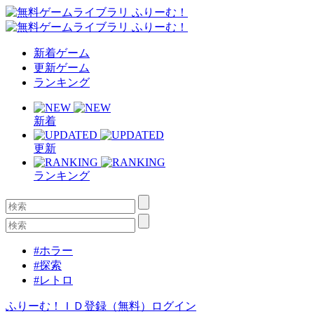
新着ゲーム
更新ゲーム
ランキング
新着
更新
ランキング
#ホラー
#探索
#レトロ
ふりーむ！ＩＤ登録（無料）
ログイン