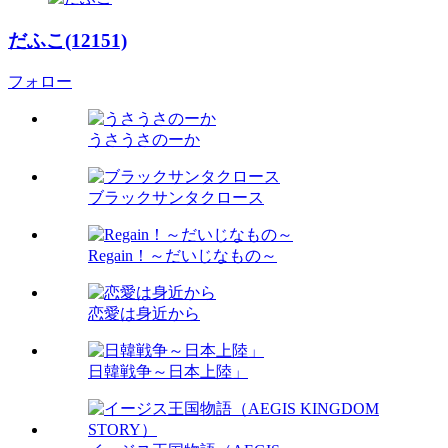
だふこ(12151)
フォロー
うさうさのーか
ブラックサンタクロース
Regain！～だいじなもの～
恋愛は身近から
日韓戦争～日本上陸」