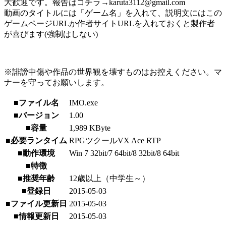
大歓迎です。報告はコチラ→karuta3112@gmail.com
動画のタイトルには「ゲーム名」を入れて、説明文にはこの
ゲームページURLか作者サイトURLを入れておくと製作者
が喜びます(強制はしない)
※誹謗中傷や作品の世界観を壊すものはお控えください。マ
ナーを守ってお願いします。
■ファイル名
IMO.exe
■バージョン
1.00
■容量
1,989 KByte
■必要ランタイム
RPGツクールVX Ace RTP
■動作環境
Win 7 32bit/7 64bit/8 32bit/8 64bit
■特徴
■推奨年齢
12歳以上（中学生～）
■登録日
2015-05-03
■ファイル更新日
2015-05-03
■情報更新日
2015-05-03