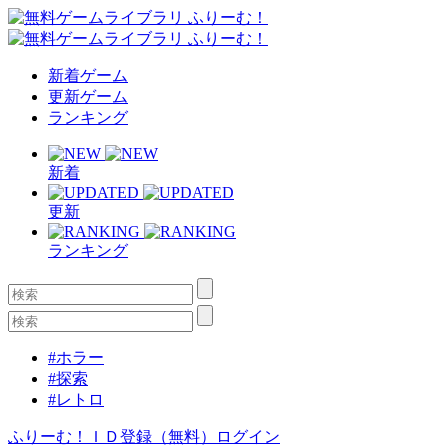
新着ゲーム
更新ゲーム
ランキング
新着
更新
ランキング
#ホラー
#探索
#レトロ
ふりーむ！ＩＤ登録（無料）
ログイン