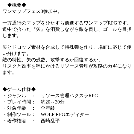
◆概要◆
ワンマップフェス3参加中。
一方通行のマップをひたすら前進するワンマップRPGです。
道中で拾った『矢』を消費しながら敵を倒し、ゴールを目指
します。
矢とドロップ素材を合成して特殊弾を作り、場面に応じて使
い分けます。
敵の特性、矢の残数、攻撃するか回復するか、
リスクと効率を秤にかけるリソース管理が攻略のカギになり
ます。
◆ゲーム仕様◆
・ジャンル ： リソース管理ハクスラRPG
・プレイ時間： 約20～30分
・対象年齢 ： 全年齢
・制作ツール： WOLF RPGエディター
・著作権者 ： 西崎乱平