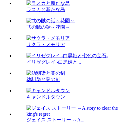
ラスカと新たな島
弌の賊の話～花園～
サクラ・メモリア
イリゼグレイ -白黒姫と...
幼馴染と闇の剣
キャンドルタウン
ジェイス ストーリー ～A...