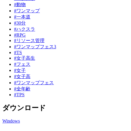
#動物
#ワンマップ
#一本道
#30分
#ハクスラ
#RPG
#リソース管理
#ワンマップフェス3
#TS
#女子高生
#フェス
#女子
#女子高
#ワンマップフェス
#全年齢
#TPS
ダウンロード
Windows