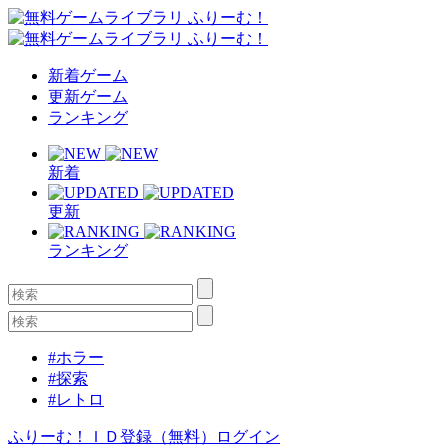
新着ゲーム
更新ゲーム
ランキング
新着
更新
ランキング
#ホラー
#探索
#レトロ
ふりーむ！ＩＤ登録（無料）
ログイン