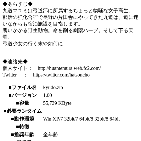
◆あらすじ◆
九道マユミは弓道部に所属するちょっと物騒な女子高生。
部活の強化合宿で長野の片田舎にやってきた九道は、道に迷
いながらも宿泊施設を目指します。
襲いかかる野生動物。命を削る劇薬ハーブ。そして下る天
罰。
弓道少女の行く末や如何に……
◆連絡先◆
個人サイト： http://huantemura.web.fc2.com/
Twitter ： https://twitter.com/hatsoncho
■ファイル名
kyudo.zip
■バージョン
1.00
■容量
55,739 KByte
■必要ランタイム
■動作環境
Win XP/7 32bit/7 64bit/8 32bit/8 64bit
■特徴
■推奨年齢
全年齢