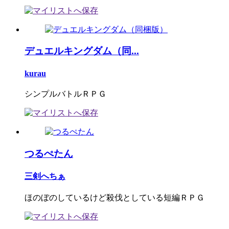
デュエルキングダム（同...
kurau
シンプルバトルＲＰＧ
つるぺたん
三剣へちぁ
ほのぼのしているけど殺伐としている短編ＲＰＧ