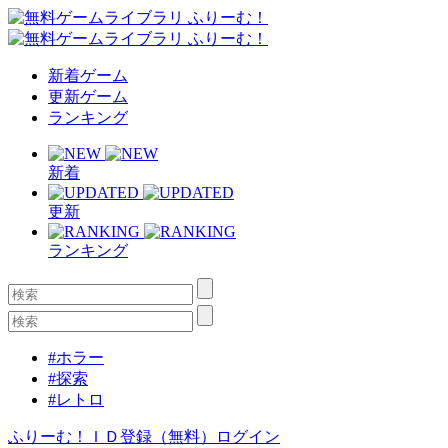
新着ゲーム
更新ゲーム
ランキング
新着
更新
ランキング
#ホラー
#探索
#レトロ
ふりーむ！ＩＤ登録（無料）
ログイン