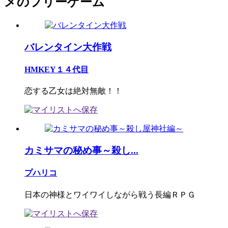
メのフリーゲーム
バレンタイン大作戦
HMKEY１４代目
恋する乙女は絶対無敵！！
カミサマの秘め事～殺し...
プハリコ
日本の神様とワイワイしながら戦う長編ＲＰＧ