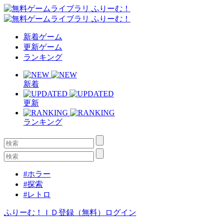
新着ゲーム
更新ゲーム
ランキング
新着
更新
ランキング
#ホラー
#探索
#レトロ
ふりーむ！ＩＤ登録（無料）
ログイン