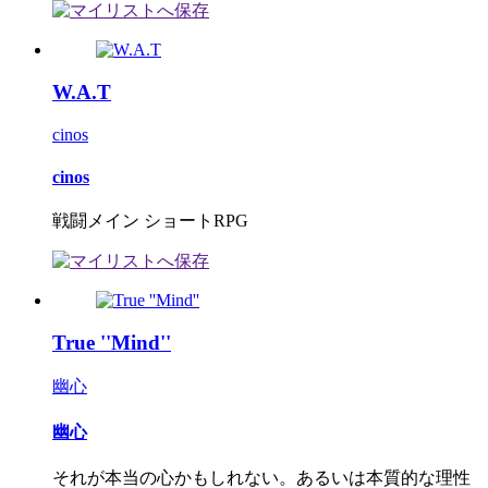
W.A.T
cinos
cinos
戦闘メイン ショートRPG
True ''Mind''
幽心
幽心
それが本当の心かもしれない。あるいは本質的な理性