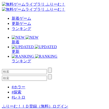
新着ゲーム
更新ゲーム
ランキング
新着
更新
ランキング
#ホラー
#探索
#レトロ
ふりーむ！ＩＤ登録（無料）
ログイン