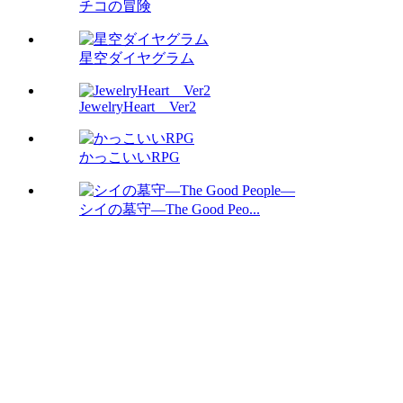
チコの冒険
星空ダイヤグラム
JewelryHeart Ver2
かっこいいRPG
シイの墓守―The Good Peo...