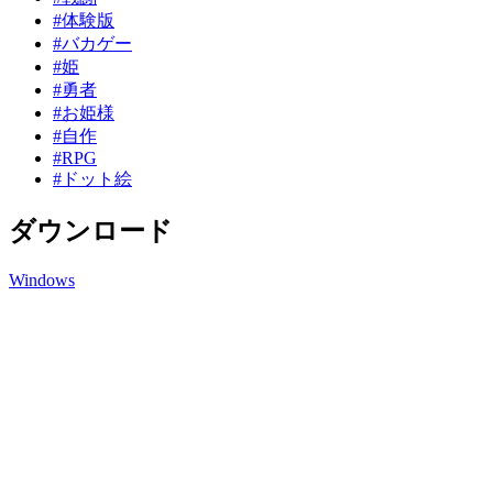
#体験版
#バカゲー
#姫
#勇者
#お姫様
#自作
#RPG
#ドット絵
ダウンロード
Windows