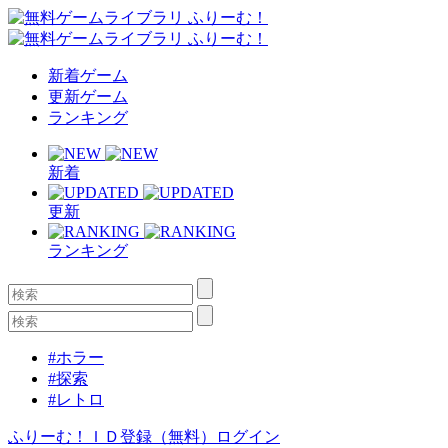
新着ゲーム
更新ゲーム
ランキング
新着
更新
ランキング
#ホラー
#探索
#レトロ
ふりーむ！ＩＤ登録（無料）
ログイン