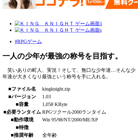
#RPGゲーム
一人の少年が最強の称号を目指す。
笑いありの町人、実況！そして、無口な少年達…そんな少
年達が大きくなり最強という称号を手に入れる。
■ファイル名
kingknight.zip
■バージョン
1.03
■容量
1,058 KByte
■必要ランタイム
RPGツクール2000ランタイム
■動作環境
Win 95/98/NT/2000/ME/XP
■特徴
■推奨年齢
全年齢