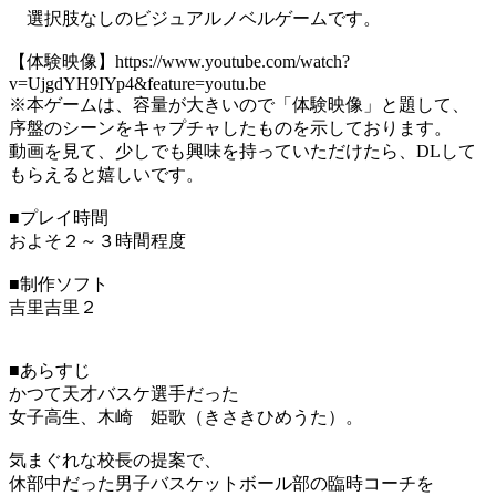
選択肢なしのビジュアルノベルゲームです。
【体験映像】https://www.youtube.com/watch?
v=UjgdYH9IYp4&feature=youtu.be
※本ゲームは、容量が大きいので「体験映像」と題して、
序盤のシーンをキャプチャしたものを示しております。
動画を見て、少しでも興味を持っていただけたら、DLして
もらえると嬉しいです。
■プレイ時間
およそ２～３時間程度
■制作ソフト
吉里吉里２
■あらすじ
かつて天才バスケ選手だった
女子高生、木崎 姫歌（きさきひめうた）。
気まぐれな校長の提案で、
休部中だった男子バスケットボール部の臨時コーチを