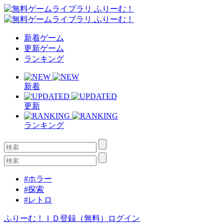
新着ゲーム
更新ゲーム
ランキング
新着
更新
ランキング
#ホラー
#探索
#レトロ
ふりーむ！ＩＤ登録（無料）
ログイン