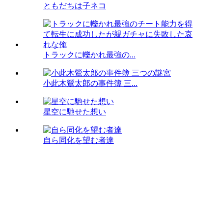
ともだちは子ネコ
トラックに轢かれ最強の...
小此木鶯太郎の事件簿 三...
星空に馳せた想い
自ら同化を望む者達