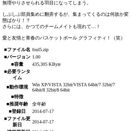
無理やりさせられる羽目になってしまう。
しぶしぶ部員集めに翻弄するが、集まってくるのは何故か変
態ばかり！？
さらには、かつてのチームメイトも現れて…！
愛と友情と青春のバスケットボール グラフィティ！（笑）
■ファイル名
foul5.zip
■バージョン
1.00
■容量
435,305 KByte
■必要ランタ
イム
Win XP/VISTA 32bit/VISTA 64bit/7 32bit/7
■動作環境
64bit/8 32bit/8 64bit
■特徴
■推奨年齢
全年齢
■登録日
2014-07-17
■ファイル更
2014-07-17
新日