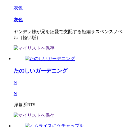
灰色
灰色
ヤンデレ妹が兄を狂愛で支配する短編サスペンスノベ
ル（軽い版）
たのしいガーデニング
N
N
弾幕系RTS