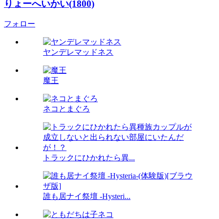
りょーへいかい(1800)
フォロー
ヤンデレマッドネス
魔王
ネコとまぐろ
トラックにひかれたら異...
誰も居ナイ祭壇 -Hysteri...