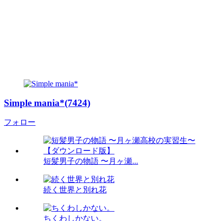
Simple mania*(7424)
フォロー
短髪男子の物語 〜月ヶ瀬...
続く世界と別れ花
ちくわしかない。