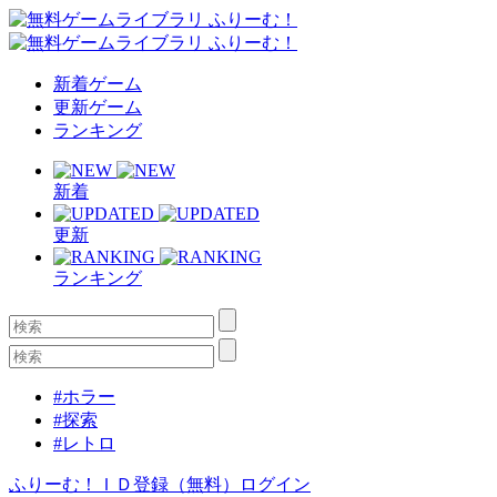
新着ゲーム
更新ゲーム
ランキング
新着
更新
ランキング
#ホラー
#探索
#レトロ
ふりーむ！ＩＤ登録（無料）
ログイン