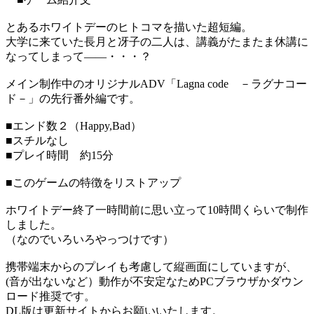
とあるホワイトデーのヒトコマを描いた超短編。
大学に来ていた長月と冴子の二人は、講義がたまたま休講に
なってしまって――・・・？
メイン制作中のオリジナルADV「Lagna code －ラグナコー
ド－」の先行番外編です。
■エンド数２（Happy,Bad）
■スチルなし
■プレイ時間 約15分
■このゲームの特徴をリストアップ
ホワイトデー終了一時間前に思い立って10時間くらいで制作
しました。
（なのでいろいろやっつけです）
携帯端末からのプレイも考慮して縦画面にしていますが、
(音が出ないなど）動作が不安定なためPCブラウザかダウン
ロード推奨です。
DL版は更新サイトからお願いいたします。