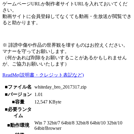
ゲームページURLか制作者サイトURLを入れておいてくだ
さい。
動画サイトに会員登録してなくても動画・生放送が閲覧でき
ると助かります。
※ 誹謗中傷や作品の世界観を壊すものはお控えください。
マナーを守ってお願いします。
（何かあれば削除をお願いすることがあるかもしれません
が、ご協力お願いいたします）
ReadMe(説明書・クレジット表記など)
■ファイル名
whiteday_bro_2017317.zip
■バージョン
1.01
■容量
12,547 KByte
■必要ランタ
イム
Win 7 32bit/7 64bit/8 32bit/8 64bit/10 32bit/10
■動作環境
64bit/Browser