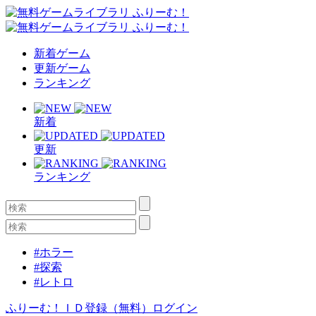
新着ゲーム
更新ゲーム
ランキング
新着
更新
ランキング
#ホラー
#探索
#レトロ
ふりーむ！ＩＤ登録（無料）
ログイン