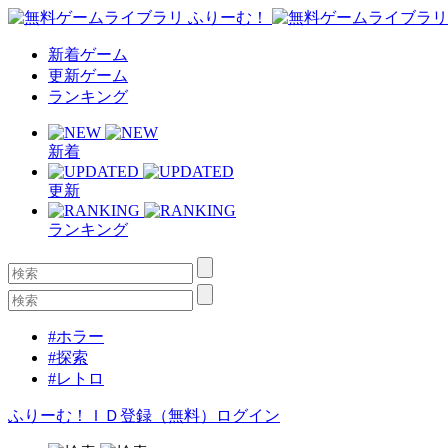
新着ゲーム
更新ゲーム
ランキング
新着
更新
ランキング
#ホラー
#探索
#レトロ
ふりーむ！ＩＤ登録（無料）
ログイン